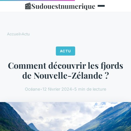
📰
Sudouestnumerique
Accueil
›
Actu
ACTU
Comment découvrir les fjords
de Nouvelle-Zélande ?
Océane
•
12 février 2024
•
5 min de lecture