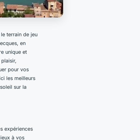
le terrain de jeu
recques, en
re unique et
plaisir,
uer pour vos
ci les meilleurs
oleil sur la
!
es expériences
mieux à vos