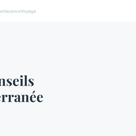
me
Vacance
Voyage
nseils
erranée