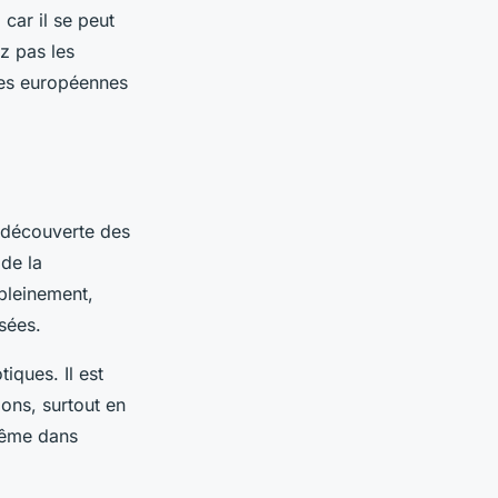
car il se peut
z pas les
ses européennes
 découverte des
 de la
 pleinement,
sées.
ques. Il est
ions, surtout en
même dans