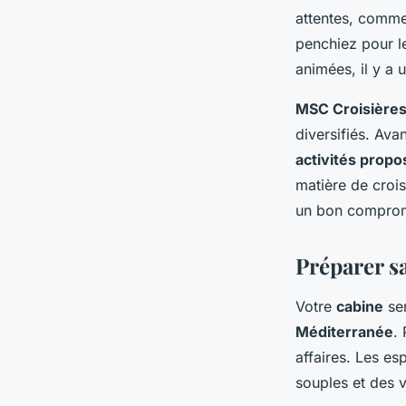
attentes, comme
penchiez pour le
animées, il y a
MSC Croisière
diversifiés. Ava
activités propo
matière de croi
un bon compromi
Préparer s
Votre
cabine
ser
Méditerranée
.
affaires. Les es
souples et des 