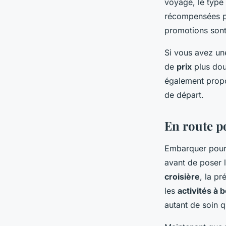
voyage, le type 
récompensées pa
promotions sont
Si vous avez un
de
prix
plus dou
également propos
de départ.
En route p
Embarquer pou
avant de poser l
croisière
, la p
les
activités à 
autant de soin qu