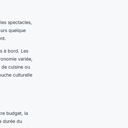
 les spectacles,
jours quelque
nt.
s à bord. Les
ronomie variée,
s de cuisine ou
ouche culturelle
re budget, la
la durée du