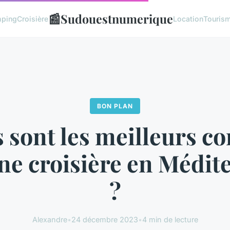
📰
Sudouestnumerique
ping
Croisière
Location
Touris
BON PLAN
 sont les meilleurs co
ne croisière en Médit
?
Alexandre
•
24 décembre 2023
•
4 min de lecture