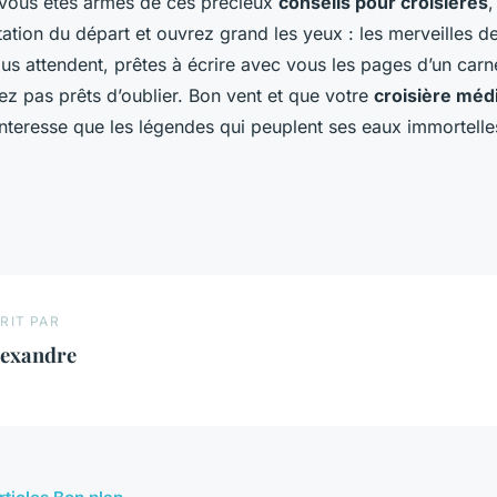
vous êtes armés de ces précieux
conseils pour croisières
,
itation du départ et ouvrez grand les yeux : les merveilles de
us attendent, prêtes à écrire avec vous les pages d’un car
ez pas prêts d’oublier. Bon vent et que votre
croisière méd
nteresse que les légendes qui peuplent ses eaux immortelle
RIT PAR
lexandre