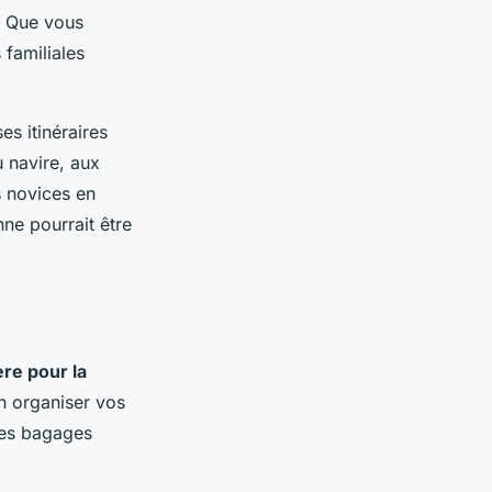
. Que vous
 familiales
s itinéraires
du navire, aux
s novices en
ne pourrait être
ère pour la
en organiser vos
 des bagages