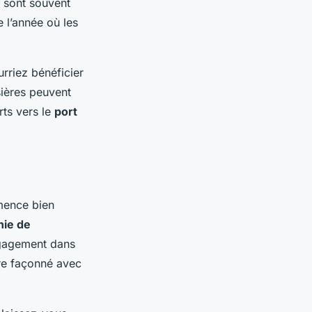
s sont souvent
 l’année où les
urriez bénéficier
sières peuvent
rts vers le
port
mence bien
ie de
ngagement dans
tre façonné avec