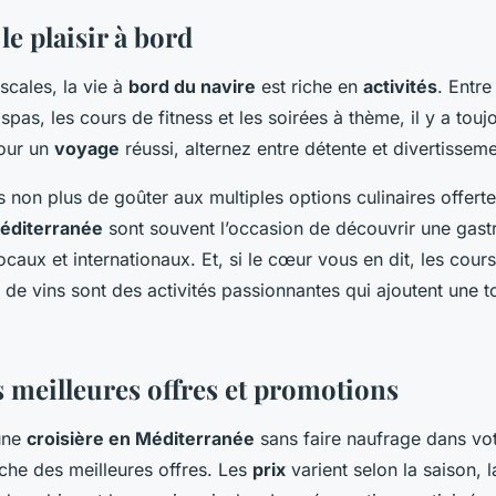
e plaisir à bord
scales, la vie à
bord du navire
est riche en
activités
. Entre
 spas, les cours de fitness et les soirées à thème, il y a tou
Pour un
voyage
réussi, alternez entre détente et divertisseme
non plus de goûter aux multiples options culinaires offerte
Méditerranée
sont souvent l’occasion de découvrir une gast
caux et internationaux. Et, si le cœur vous en dit, les cour
 de vins sont des activités passionnantes qui ajoutent une t
s meilleures offres et promotions
’une
croisière en Méditerranée
sans faire naufrage dans vot
rche des meilleures offres. Les
prix
varient selon la saison, 