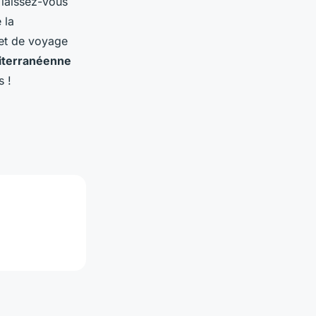
 laissez-vous
 la
net de voyage
iterranéenne
s !