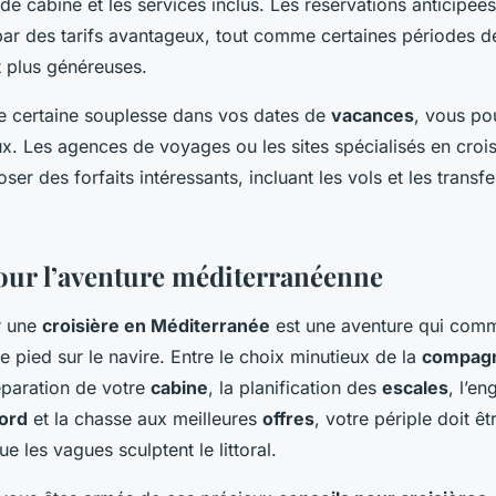
de cabine et les services inclus. Les réservations anticipée
r des tarifs avantageux, tout comme certaines périodes de
 plus généreuses.
e certaine souplesse dans vos dates de
vacances
, vous po
x. Les agences de voyages ou les sites spécialisés en croi
er des forfaits intéressants, incluant les vols et les transfe
our l’aventure méditerranéenne
r une
croisière en Méditerranée
est une aventure qui com
e pied sur le navire. Entre le choix minutieux de la
compagn
réparation de votre
cabine
, la planification des
escales
, l’e
bord
et la chasse aux meilleures
offres
, votre périple doit ê
e les vagues sculptent le littoral.