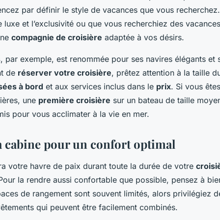
ncez par définir le style de vacances que vous recherchez
 luxe et l’exclusivité ou que vous recherchiez des vacances
 une
compagnie de croisière
adaptée à vos désirs.
s
, par exemple, est renommée pour ses navires élégants et se
nt de
réserver votre croisière
, prêtez attention à la taille 
sées à bord
et aux services inclus dans le
prix
. Si vous ête
sières, une
première croisière
sur un bateau de taille moyen
s pour vous acclimater à la vie en mer.
a cabine pour un confort optimal
a votre havre de paix durant toute la durée de votre
croisi
 Pour la rendre aussi confortable que possible, pensez à bi
paces de rangement sont souvent limités, alors privilégiez
vêtements qui peuvent être facilement combinés.