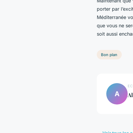
Maintenant que 
porter par l’exc
Méditerranée vo
que vous ne ser
soit aussi encha
Bon plan
EC
A
A