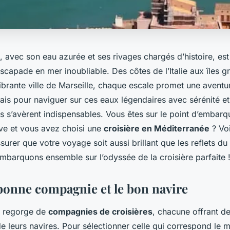
 avec son eau azurée et ses rivages chargés d’histoire, est 
scapade en mer inoubliable. Des côtes de l’Italie aux îles g
ibrante ville de Marseille, chaque escale promet une aventu
ais pour naviguer sur ces eaux légendaires avec sérénité et 
s s’avèrent indispensables. Vous êtes sur le point d’embarq
ve et vous avez choisi une
croisière en Méditerranée
? Voi
surer que votre voyage soit aussi brillant que les reflets du s
mbarquons ensemble sur l’odyssée de la croisière parfaite 
 bonne compagnie et le bon navire
e regorge de
compagnies de croisières
, chacune offrant d
e leurs navires. Pour sélectionner celle qui correspond le 